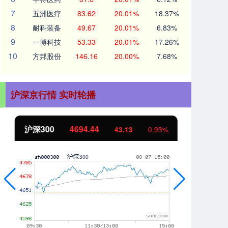
7
五洲医疗
83.62
20.01%
18.37%
8
耐科装备
49.67
20.01%
6.83%
9
一博科技
53.33
20.01%
17.26%
10
方邦股份
146.16
20.00%
7.68%
沪深京行情 实时轮播
沪深300
4694.44
北
43.13
0.93%