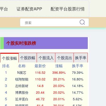
平台
证券配资APP
配资平台股票行情
个股实时涨跌榜
个股跌幅
个股流入
个股流出
换手率
个股涨幅
排名
名称
最新价
涨幅
换手率
1
N展芯
116.52
396.89%
79.39%
2
锐翔智能
110.02
20.21%
16.80%
3
志特新材
14.8
20.03%
14.18%
4
博腾股份
20.44
20.02%
14.77%
5
近岸蛋白
46.72
20.01%
5.62%
6
毕得医药
61.6
20.01%
6.12%