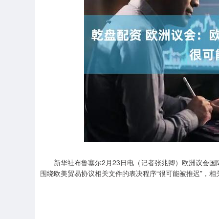
上证指数
3940.04
.40
2.13%
39.68
1.
新华社布鲁塞尔2月23日电（记者张兆卿）欧洲议会国际
围绕欧美贸易协议相关文件的表决程序“很可能被推迟”，相