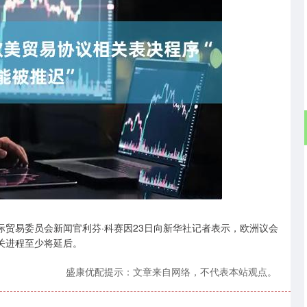
深证成指
14311.01
02%
200.89
1.42%
贸易委员会新闻官利芬·科赛因23日向新华社记者表示，欧洲议会
关进程至少将延后。
盛康优配提示：文章来自网络，不代表本站观点。