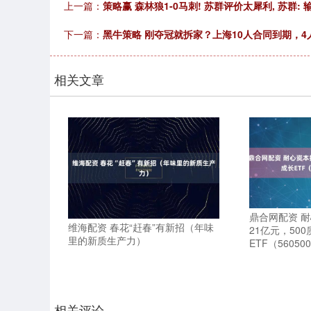
上一篇：
策略赢 森林狼1-0马刺! 苏群评价太犀利, 苏群:
下一篇：
黑牛策略 刚夺冠就拆家？上海10人合同到期，
相关文章
鼎合网配资 
维海配资 春花“赶春”有新招（年味
21亿元，50
里的新质生产力）
ETF（56050
相关评论