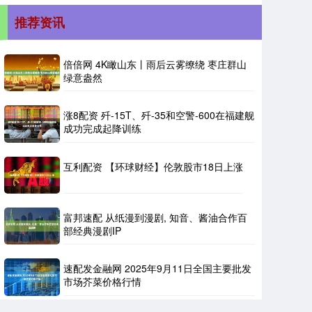
推荐资讯
倍倍网 4K瞰山东丨雨后云雾缭绕 枣庄群山
绿意盎然
涨8配资 歼-15T、歼-35和空警-600在福建舰
成功完成起降训练
互利配资 【环球财经】伦敦股市18日上涨
富邦速配 从纸漫到漫剧, 知音、酱油合作百
部经典漫剧IP
速配发金融网 2025年9月11日全国主要批发
市场芥菜价格行情