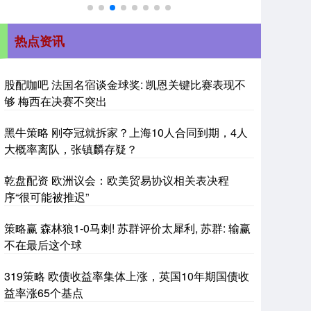
热点资讯
股配咖吧 法国名宿谈金球奖: 凯恩关键比赛表现不
够 梅西在决赛不突出
黑牛策略 刚夺冠就拆家？上海10人合同到期，4人
大概率离队，张镇麟存疑？
乾盘配资 欧洲议会：欧美贸易协议相关表决程
序“很可能被推迟”
策略赢 森林狼1-0马刺! 苏群评价太犀利, 苏群: 输赢
不在最后这个球
319策略 欧债收益率集体上涨，英国10年期国债收
益率涨65个基点