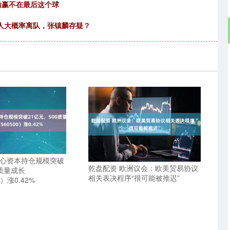
 输赢不在最后这个球
4人大概率离队，张镇麟存疑？
耐心资本持仓规模突破
乾盘配资 欧洲议会：欧美贸易协议
0质量成长
相关表决程序“很可能被推迟”
0）涨0.42%