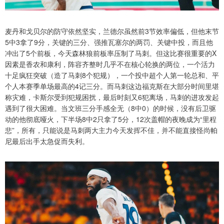
麦丹和戈贝尔的防守依然坚实，兰德尔虽然前3节效率偏低，但他末节
5中3拿了9分，关键的三分、强推瓦塞尔的两罚、关键中投，而且他
冲出了5个前板，今天森林狼前板率压制了马刺。但这比赛很重要的X
因素是香农和康利，阵容齐整时几乎不在核心轮换的两位，一个活力
十足疯狂突破（造了马刺8个犯规），一个投中超个人第一轮总和、平
个人本赛季单场最高的4记三分。而马刺这边福克斯在大部分时间里堪
称灾难，卡斯尔受到犯规困扰，最后时刻又6犯离场，马刺的进攻发起
遇到了很大困难。当文班三分手感全无（8中0）的时候，没有后卫驱
动的他彻底哑火，下半场8中2只拿了5分，12次盖帽的夜晚成为“里程
悲”，所有，只能说是马刺两大主力今天发挥不佳，并不能直接怪尚帕
尼最后出手太急促而失利。