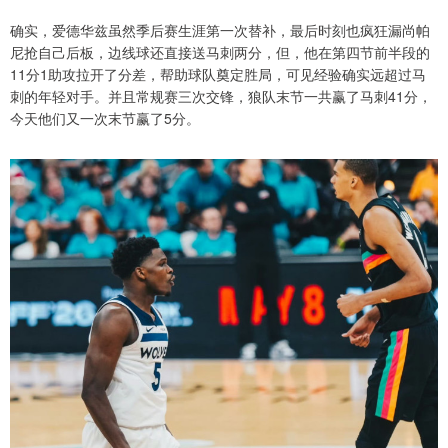
确实，爱德华兹虽然季后赛生涯第一次替补，最后时刻也疯狂漏尚帕
尼抢自己后板，边线球还直接送马刺两分，但，他在第四节前半段的
11分1助攻拉开了分差，帮助球队奠定胜局，可见经验确实远超过马
刺的年轻对手。并且常规赛三次交锋，狼队末节一共赢了马刺41分，
今天他们又一次末节赢了5分。