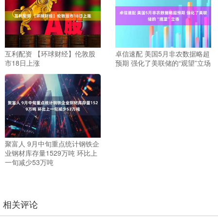
互利配资 【环球财经】伦敦股
卓信速配 美国5月非农数据略超
市18日上涨
预期 强化了美联储的“观望”立场
聚富人 9月中旬重点统计钢铁企
业钢材库存量1529万吨 环比上
一旬减少53万吨
相关评论