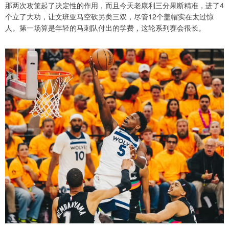
那两次攻筐起了决定性的作用，而且今天老康利三分果断精准，进了4
个立了大功，让文班亚马空砍另类三双，尽管12个盖帽实在太过惊
人。第一场算是年轻的马刺队付出的学费，这轮系列赛会很长。