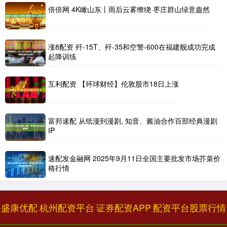
倍倍网 4K瞰山东丨雨后云雾缭绕 枣庄群山绿意盎然
涨8配资 歼-15T、歼-35和空警-600在福建舰成功完成
起降训练
互利配资 【环球财经】伦敦股市18日上涨
富邦速配 从纸漫到漫剧, 知音、酱油合作百部经典漫剧
IP
速配发金融网 2025年9月11日全国主要批发市场芥菜价
格行情
盛康优配
杭州配资平台
证券配资APP
配资平台股票行情