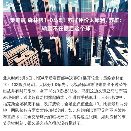
北京时间5月5日，NBA季后赛西部半决赛G1展开较量，最终森林狼
104-102险胜马刺，大比分1-0领先，此战爱德华兹迎来复出不过替补
出战并有时间限制，拿下18分3篮板3助攻。马刺这边文班亚马防守端
表现亮眼，送出超多盖帽撑起防线，但进攻手感低迷，三分8投0中，
福克斯全场状态不佳，发挥疲软，全场正负值低至-13。比赛最后两分
钟，两队都各有两次暂停却都没叫。如此焦灼的比赛罕见的不叫暂停
布置战术，完全交给球员们临场应变，看得也是很爽。如此流畅的末
节关键时刻，很久很久很久很久没有见过了。