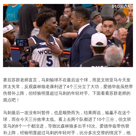
赛后苏群老师直言，马刺输球不在最后这个球，而是文班亚马今天发
挥太失常，反观森林狼老康利进了4个三分立了大功，爱德华兹虽然带
伤替补上阵，但经验明显超过马刺的年轻对手。下面看看苏群老师的
观点吧！
马刺最后一攻没有叫暂停，也是顺势而为，结果两说，输赢不在这个
球，而在今天三分效率太低。看上去两个队都进了10个三分，但文班
亚马的8个一个都没进，导致比森林狼多出手10次。爱德华兹带伤替
补上阵，经验明显超过马刺的年轻对手，比分多次交替的情况下，他