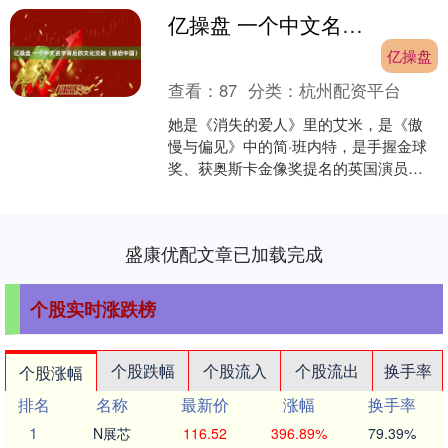
亿操盘 一个中文名字背后的文化交融（缘启中国）
亿操盘
查看：
87
分类：
杭州配资平台
她是《消失的爱人》里的艾米，是《傲
慢与偏见》中的简·班内特，是手握金球
奖、获奥斯卡金像奖提名的英国演员，
也是因脱口而出的中国俗语而频频出圈
的中文爱好者。在英国伦....
盛康优配文章已加载完成
个股实时涨跌榜
个股跌幅
个股流入
个股流出
换手率
个股涨幅
排名
名称
最新价
涨幅
换手率
1
N展芯
116.52
396.89%
79.39%