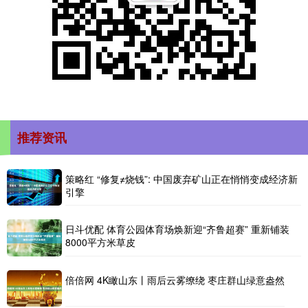
推荐资讯
策略红 “修复≠烧钱”: 中国废弃矿山正在悄悄变成经济新
引擎
日斗优配 体育公园体育场焕新迎“齐鲁超赛” 重新铺装
8000平方米草皮
倍倍网 4K瞰山东丨雨后云雾缭绕 枣庄群山绿意盎然