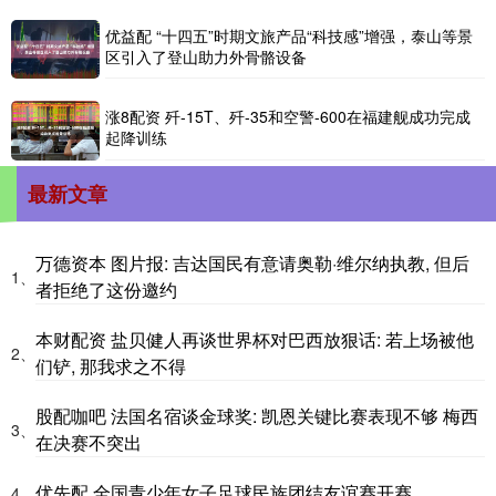
优益配 “十四五”时期文旅产品“科技感”增强，泰山等景
区引入了登山助力外骨骼设备
涨8配资 歼-15T、歼-35和空警-600在福建舰成功完成
起降训练
最新文章
万德资本 图片报: 吉达国民有意请奥勒·维尔纳执教, 但后
1、
者拒绝了这份邀约
本财配资 盐贝健人再谈世界杯对巴西放狠话: 若上场被他
2、
们铲, 那我求之不得
股配咖吧 法国名宿谈金球奖: 凯恩关键比赛表现不够 梅西
3、
在决赛不突出
优先配 全国青少年女子足球民族团结友谊赛开赛
4、