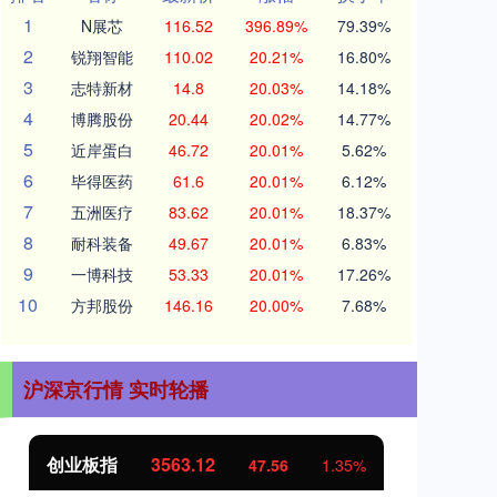
1
N展芯
116.52
396.89%
79.39%
2
锐翔智能
110.02
20.21%
16.80%
3
志特新材
14.8
20.03%
14.18%
4
博腾股份
20.44
20.02%
14.77%
5
近岸蛋白
46.72
20.01%
5.62%
6
毕得医药
61.6
20.01%
6.12%
7
五洲医疗
83.62
20.01%
18.37%
8
耐科装备
49.67
20.01%
6.83%
9
一博科技
53.33
20.01%
17.26%
10
方邦股份
146.16
20.00%
7.68%
沪深京行情 实时轮播
创业板指
3563.12
基
47.56
1.35%