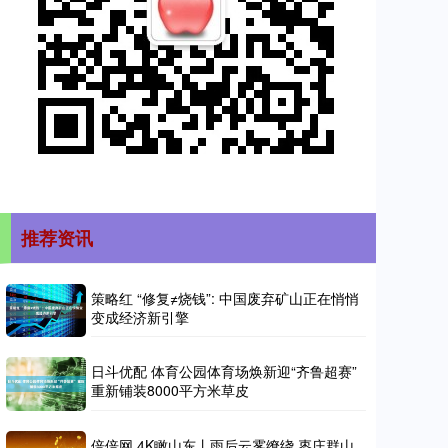
推荐资讯
策略红 “修复≠烧钱”: 中国废弃矿山正在悄悄
变成经济新引擎
日斗优配 体育公园体育场焕新迎“齐鲁超赛”
重新铺装8000平方米草皮
倍倍网 4K瞰山东丨雨后云雾缭绕 枣庄群山