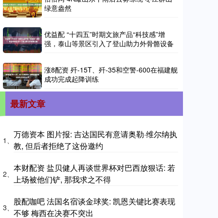
绿意盎然
优益配 “十四五”时期文旅产品“科技感”增
强，泰山等景区引入了登山助力外骨骼设备
涨8配资 歼-15T、歼-35和空警-600在福建舰
成功完成起降训练
最新文章
万德资本 图片报: 吉达国民有意请奥勒·维尔纳执
1、
教, 但后者拒绝了这份邀约
本财配资 盐贝健人再谈世界杯对巴西放狠话: 若
2、
上场被他们铲, 那我求之不得
股配咖吧 法国名宿谈金球奖: 凯恩关键比赛表现
3、
不够 梅西在决赛不突出