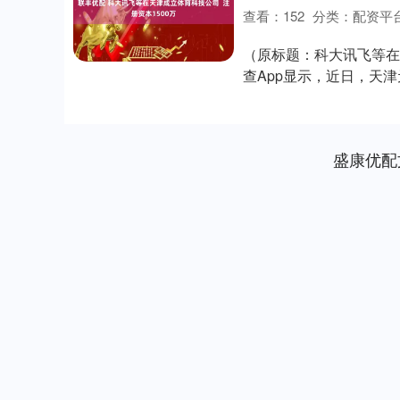
查看：
152
分类：
配资平
（原标题：科大讯飞等在天
查App显示，近日，天
注册资本....
盛康优配
沪深300
4694.44
0.89
1.42%
43.13
0.9