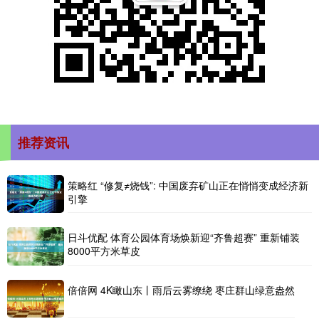
推荐资讯
策略红 “修复≠烧钱”: 中国废弃矿山正在悄悄变成经济新
引擎
日斗优配 体育公园体育场焕新迎“齐鲁超赛” 重新铺装
8000平方米草皮
倍倍网 4K瞰山东丨雨后云雾缭绕 枣庄群山绿意盎然