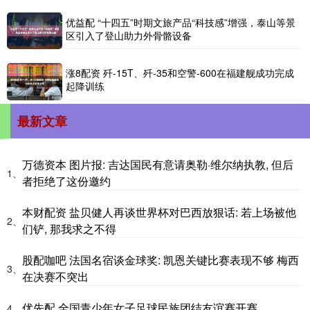
优益配 “十四五”时期文旅产品“科技感”增强，泰山等景
区引入了登山助力外骨骼设备
涨8配资 歼-15T、歼-35和空警-600在福建舰成功完成
起降训练
最新文章
万德资本 图片报: 吉达国民有意请奥勒·维尔纳执教, 但后
1、
者拒绝了这份邀约
本财配资 盐贝健人再谈世界杯对巴西放狠话: 若上场被他
2、
们铲, 那我求之不得
股配咖吧 法国名宿谈金球奖: 凯恩关键比赛表现不够 梅西
3、
在决赛不突出
优先配 全国青少年女子足球民族团结友谊赛开赛
4、