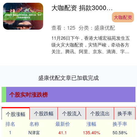
大咖配资 捐款3000万港元后，腾讯公益、支付上线驰援香港项目
大咖配资
查看：
125
分类：
盛康优配
11月26日下午，香港大埔宏福苑发生五
级火灾大咖配资，灾情严峻，牵动各方
关注。腾讯、阿里、京东、滴滴、字节
跳动、拼多多、小米等互联网大厂捐款
捐物，驰援香港。 1....
盛康优配文章已加载完成
个股实时涨跌榜
个股跌幅
个股流入
个股流出
换手率
个股涨幅
排名
名称
最新价
涨幅
换手率
1
N津富
41.1
135.40%
50.58%