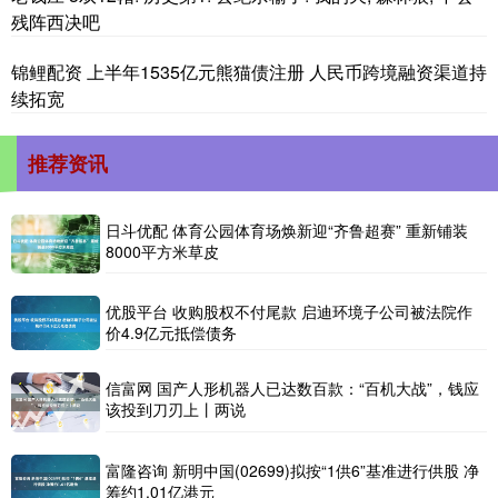
残阵西决吧
锦鲤配资 上半年1535亿元熊猫债注册 人民币跨境融资渠道持
续拓宽
推荐资讯
日斗优配 体育公园体育场焕新迎“齐鲁超赛” 重新铺装
8000平方米草皮
优股平台 收购股权不付尾款 启迪环境子公司被法院作
价4.9亿元抵偿债务
信富网 国产人形机器人已达数百款：“百机大战”，钱应
该投到刀刃上丨两说
富隆咨询 新明中国(02699)拟按“1供6”基准进行供股 净
筹约1.01亿港元