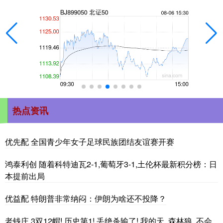
热点资讯
优先配 全国青少年女子足球民族团结友谊赛开赛
鸿泰利创 随着科特迪瓦2-1,葡萄牙3-1,土伦杯最新积分榜：日
本提前出局
优益配 特朗普非常纳闷：伊朗为啥还不投降？
老钱庄 3双12帽! 历史第1! 丢绝杀输了! 我的天, 森林狼, 不会