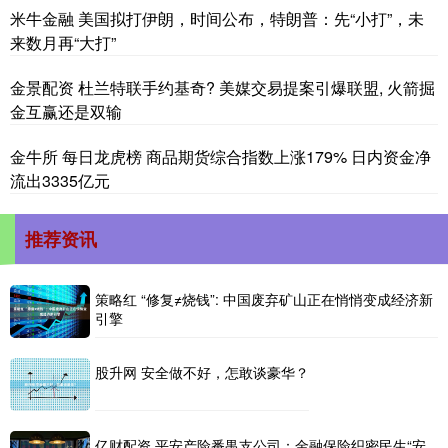
米牛金融 美国拟打伊朗，时间公布，特朗普：先“小打”，未
来数月再“大打”
金景配资 杜兰特联手约基奇? 美媒交易提案引爆联盟, 火箭掘
金互赢还是双输
金牛所 每日龙虎榜 商品期货综合指数上涨179% 日内资金净
流出3335亿元
推荐资讯
策略红 “修复≠烧钱”: 中国废弃矿山正在悄悄变成经济新
引擎
股升网 安全做不好，怎敢谈豪华？
亿财配资 平安产险番禺支公司：金融保险织密民生“安