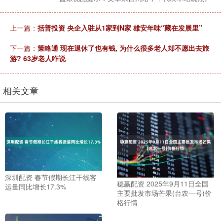
上一篇：
括普投资 央企入驻从1家到N家 雄安年味“藏在发展里”
下一篇：
策略通 现在退休了也有钱, 为什么很多老人却不愿出去旅
游? 63岁老人咋说
相关文章
深圳配资 春节假期长江干线客
稳赢配资 2025年9月11日全国
运量同比增长17.3%
主要批发市场芒果(台农一号)价
格行情