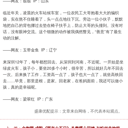
——网友：翦翦 IP：山东
临近年关，凌晨的火车站候车室，一位农民工大哥抱着大大的编织
袋，实在熬不住睡着了，头一点点地往下沉。旁边一位小伙子，默默
地把自己的背包挪过去垫在椅子扶手上，防止大哥的头撞到。没有对
话，没有眼神交流。这个细微的动作被我偶然瞥见，“善意”有了最生
动的注解。
——网友：玉带金鱼 IP：辽宁
来深圳12年了，每年都想回去。从深圳到河南，不近呢。一开始是坐
绿皮火车，孩子小，要坐20多个小时，很辛苦，所以就好几年不回去
一次。后来换了工作，工资高一点了，孩子也大一点了，就坐高铁回
去……毕竟，那里是根，是家。回老家，在爸妈面前，我还可以做小
孩，真的是幸福呢。
——网友：梁翠红 IP：广东
盛康优配提示：文章来自网络，不代表本站观点。
上一篇：
金御网 成毅《两京十五日》杀青暖心回馈 与粉丝共饮奶