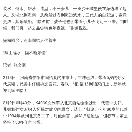
装水、倒水、铲沙、造型，不一会儿，一座沙子城堡便在海边堆了起
来。从湖北到海南，从乘船过海到海边戏水，三代人的自驾游，春意
更浓，其乐融融。“除夕前，孩子他爸会带着小儿子飞到三亚来。到时
候，我们再一起去品尝特色年夜饭。”张紫悦说。
提前回乡，河南固始人代善中——
“隔山隔水，隔不断亲情”
记者 张文豪
2月8日，河南省信阳市固始县的集市上，年味已浓。带着5岁的孙女
代辰曦，代善中仔细挑选窗花、春联：“把‘福’贴到咱家门上，新年就
迎到家里喽！”
2月2日0时40分，K4069次列车从北京西站缓缓驶出，代善中夫妇、
儿媳和孙女3代4人怀揣对故乡的思念，踏上了归途。今年60岁的代善
中1994年就到北京务工了，对他而言，虽然归途遥远，但春节回家是
坚持了30多年的习惯。