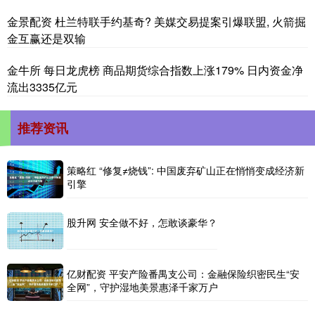
金景配资 杜兰特联手约基奇? 美媒交易提案引爆联盟, 火箭掘
金互赢还是双输
金牛所 每日龙虎榜 商品期货综合指数上涨179% 日内资金净
流出3335亿元
推荐资讯
策略红 “修复≠烧钱”: 中国废弃矿山正在悄悄变成经济新
引擎
股升网 安全做不好，怎敢谈豪华？
亿财配资 平安产险番禺支公司：金融保险织密民生“安
全网”，守护湿地美景惠泽千家万户