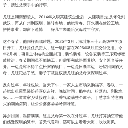
子，接过父亲手中的行李。
龙旺是湖南醴陵人。2014年入职某建筑企业后，人随项目走,从怀化到
武汉，再从广州到深圳，辗转多地，他把青春、汗水洒在建设工地。
拼搏事业，却留下遗憾——好几年未能陪父母过年守岁。
这个春节，他同样面临难题。2025年3月，深圳第三十五高级中学项
目开工，龙旺担任负责人，这一项目需在2026年8月底交付使用。今
年2月初，项目主体结构全面封顶，装饰装修、设备安装等工序紧锣密
鼓推进，春节期间虽不能施工，但需要完成路面养护、安全巡查等任
务。一边是容不得半点松懈的项目，一边是日渐年迈、盼望团圆的父
母，龙旺犯起了愁。妻子丁慧提议接龙旺的父母来深圳过年。
反向过年，年味也浓。当天下午，一家人去市场采购福字、春联，一
起把出租屋里装扮得喜庆吉祥。晚饭时间，腊牛肉、粉蒸肉、剁椒鱼
头……一道道家乡菜接连上桌，香气溢满整个屋子。丁慧拿出特意购
买的潮汕卤鹅，让公公婆婆尝尝岭南味道。
异乡团圆，温情满满。这是父母第一次在外过年，龙旺打算抽空带他
们感受深圳的繁华。若天气暖和，还可以去看看大海，吹吹海风。