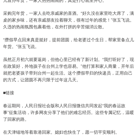
采购完年货，一家人去吃亲戚家的喜酒。“好久没在家里吃大席了，满
桌的家乡味，还有亲戚朋友拉着聊天，很有过年的感觉！”张玉飞说。
久违的热闹氛围包裹着他，在外打拼的辛苦烟消云散。
“攒假早点回来真是挺好，提前团圆，给老婆过个生日，帮家里备点儿
年货。”张玉飞说。
虽然正月初六就要返岗，但他心里已经有了新计划。“我打听好了，现
在政策好，外地孩子在台州上学也容易。”他打算和家人商量，开年后
就把老婆孩子带到台州一起生活。这个攒假早归的快递员，正用自己
的方式，让团圆不再只限于过年这几天。
■链接
春运期间，人民日报社会版和人民日报微信共同发起“我的春运故
事”征集活动，许多网友分享了他们的难忘经历。这些专属记忆，温暖
了回家的路。
在天津锚地等着靠港回家。媳妇也快生了，愿一切平安顺利。