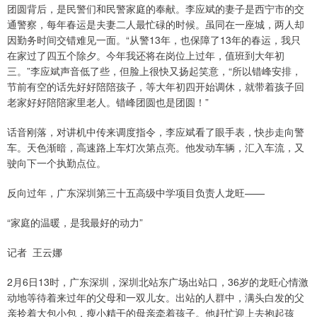
团圆背后，是民警们和民警家庭的奉献。李应斌的妻子是西宁市的交
通警察，每年春运是夫妻二人最忙碌的时候。虽同在一座城，两人却
因勤务时间交错难见一面。“从警13年，也保障了13年的春运，我只
在家过了四五个除夕。今年我还将在岗位上过年，值班到大年初
三。”李应斌声音低了些，但脸上很快又扬起笑意，“所以错峰安排，
节前有空的话先好好陪陪孩子，等大年初四开始调休，就带着孩子回
老家好好陪陪家里老人。错峰团圆也是团圆！”
话音刚落，对讲机中传来调度指令，李应斌看了眼手表，快步走向警
车。天色渐暗，高速路上车灯次第点亮。他发动车辆，汇入车流，又
驶向下一个执勤点位。
反向过年，广东深圳第三十五高级中学项目负责人龙旺——
“家庭的温暖，是我最好的动力”
记者 王云娜
2月6日13时，广东深圳，深圳北站东广场出站口，36岁的龙旺心情激
动地等待着来过年的父母和一双儿女。出站的人群中，满头白发的父
亲拎着大包小包，瘦小精干的母亲牵着孩子。他赶忙迎上去抱起孩