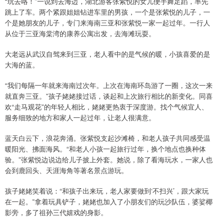
“玩去咯！”一说到去海边，湖北游客张紫悦的女儿便手舞足蹈，率先
跳上了车。两个紧跟姐姐钻进车里的男孩，一个是张紫悦的儿子，一
个是她朋友的儿子，专门来海南三亚和张紫悦一家一起过年。一行人
从位于三亚海棠湾的康养公寓出发，去海滩玩耍。
大老远从武汉自驾来到三亚，老人看中的是气候的暖，小孩喜爱的是
大海的蓝。
“我们每隔一年就来海南过次年。上次在海南环岛游了一圈，这次一来
就直奔三亚。”孩子姥姥接过话，谈起和上次旅行相比的新变化。同喜
欢“走马观花”的年轻人相比，姥姥更热衷于深度游。找个气候宜人、
服务细致的地方和家人一起过年，让老人很满意。
蓝天白云下，浪花奔涌。张紫悦支起沙滩椅，和老人孩子共同感受温
暖阳光、拂面海风。“和老人小孩一起旅行过年，换个地点也换种体
验。”张紫悦边说边给儿子披上外套。她说，除了看海玩水，一家人也
会到鹿回头、天涯海角等著名景点游玩。
孩子姥姥笑着说：“和孩子出来玩，老人家要做到‘不扫兴’，跟大家玩
在一起。”拿着玩具铲子，姥姥也加入了小朋友们的玩沙队伍，婆娑椰
影旁，多了祖孙三代嬉戏的身影。