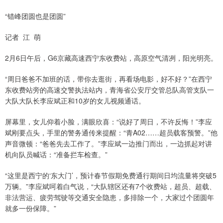
“错峰团圆也是团圆”
记者 江 萌
2月6日午后，G6京藏高速西宁东收费站，高原空气清冽，阳光明亮。
“周日爸爸不加班的话，带你去逛街，再看场电影，好不好？”在西宁
东收费站旁的高速交警执法站内，青海省公安厅交管总队高管支队一
大队大队长李应斌正和10岁的女儿视频通话。
屏幕里，女儿仰着小脸，满眼欣喜：“说好了周日，不许反悔！”李应
斌刚要点头，手里的警务通传来提醒：“青A02……超员载客预警。”他
声音微顿：“爸爸先去工作了。”李应斌一边推门而出，一边抓起对讲
机向队员喊话：“准备拦车检查。”
“这里是西宁的‘东大门’，预计春节假期免费通行期间日均流量将突破5
万辆。”李应斌呵着白气说，“大队辖区还有7个收费站，超员、超载、
非法营运、疲劳驾驶等交通安全隐患，多排除一个，大家过个团圆年
就多一份保障。”