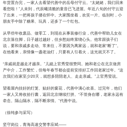
年货置办完，一家人去看望代善中的岳母付守云。“太姥姥，我们回来
看您啦！”人未到，代辰曦清脆的童音已飞进屋。年近八旬的付守云迎
了出来，一把将孩子搂在怀中。大家围坐着，欢笑一片。临别时，小
朋友手中除了糖果、玩具，还多了一个红包。
从早些年收废品、做零工，到现在从事装修行业，代善中帮助儿女在
北京落住脚，日子越过越好，但乡愁始终萦绕心头。他常跟孩子们
说，要和亲戚多走动、常来往，不要因为离家远，就和老家“断了”。
在他看来，亲情像一盏老油灯，只要有人引着火，这光就灭不了。
“亲戚就是越走才越亲。”儿媳上官秀莹很赞同。她和老公在北京做房
产中介，工作繁忙，但每年春节都会提前安排好工作回老家过年。“这
次我们在家至少20天，就想多陪陪老人、走走亲戚。”上官秀莹说。
望着屋内挂好的灯笼、贴好的窗花，代善中满心欢喜。过完年，他们
一家人又将收拾行囊，返回北京继续打拼。“不管身在哪，老家永远有
牵念。隔山隔水，隔不断亲情。”代善中说。
（徐纯参与采写）
坚守岗位，青海高速交警李应斌——