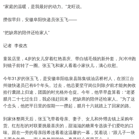
“家庭的温暖，是我最好的动力。”龙旺说。
攒假早归，安徽阜阳快递员张玉飞——
“把缺席的陪伴还给家人”
记者 李俊杰
童装店里，4岁的女儿穿着红艳喜庆、带白绒毛领的新外套，兴冲冲跑
到镜子前转了一圈。张玉飞和家人看着小家伙儿，满心欣慰。
今年31岁的张玉飞，是安徽阜阳临泉县陈集镇油店桥村人，在浙江台
州做快递员已有6个年头。过去，他总要坚守岗位到除夕前才能匆匆收
拾行囊踏上归途，团圆的时光格外仓促。今年，他早早盘算着：“老婆
腊月二十七过生日，我必须赶回来，把缺席的陪伴还给家人。”为了这
个念头，他把平日里的假期一一攒起，腊月十六就踏上了回家的路。
到家休整两天后，张玉飞带着母亲、妻子、女儿和外甥去镇上采购年
货。红彤彤的对联要挑最喜庆的，甜滋滋的糖果专选孩子们爱吃的口
味。跟在一旁的母亲段希连看着这温馨的一幕，笑着说：“跟儿子一块
儿置办年货，一家人热热闹闹的，真是打心底里开心。”