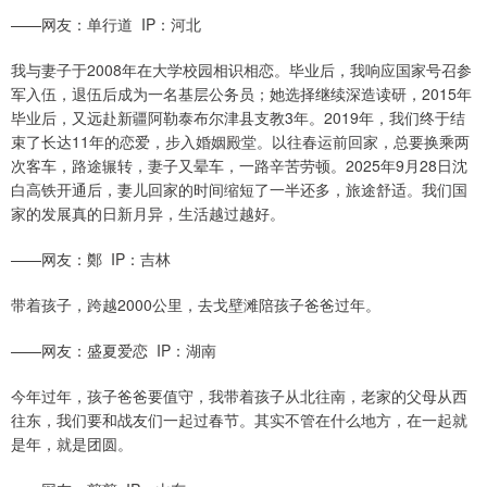
——网友：单行道 IP：河北
我与妻子于2008年在大学校园相识相恋。毕业后，我响应国家号召参
军入伍，退伍后成为一名基层公务员；她选择继续深造读研，2015年
毕业后，又远赴新疆阿勒泰布尔津县支教3年。2019年，我们终于结
束了长达11年的恋爱，步入婚姻殿堂。以往春运前回家，总要换乘两
次客车，路途辗转，妻子又晕车，一路辛苦劳顿。2025年9月28日沈
白高铁开通后，妻儿回家的时间缩短了一半还多，旅途舒适。我们国
家的发展真的日新月异，生活越过越好。
——网友：鄭 IP：吉林
带着孩子，跨越2000公里，去戈壁滩陪孩子爸爸过年。
——网友：盛夏爱恋 IP：湖南
今年过年，孩子爸爸要值守，我带着孩子从北往南，老家的父母从西
往东，我们要和战友们一起过春节。其实不管在什么地方，在一起就
是年，就是团圆。