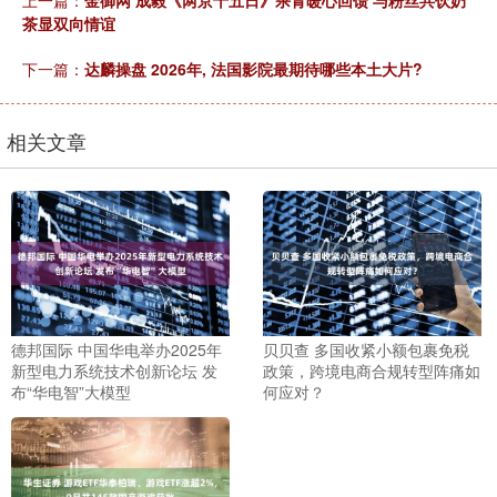
茶显双向情谊
下一篇：
达麟操盘 2026年, 法国影院最期待哪些本土大片?
相关文章
德邦国际 中国华电举办2025年
贝贝查 多国收紧小额包裹免税
新型电力系统技术创新论坛 发
政策，跨境电商合规转型阵痛如
布“华电智”大模型
何应对？